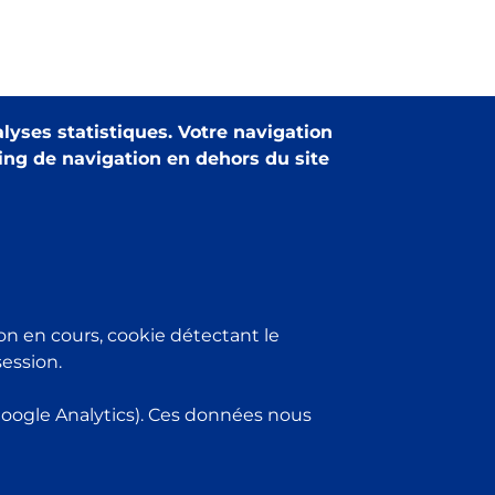
alyses statistiques. Votre navigation
king de navigation en dehors du site
Espace presse
Contacts utiles
Partenariats
on en cours, cookie détectant le
CGV Boutique en ligne
session.
Mentions légales
Découvrir le groupe La Poste
Google Analytics). Ces données nous
bilité du site web : non conforme]