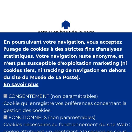
Retour en haut de la page
En poursuivant votre navigation, vous acceptez
l'usage de cookies à des strictes fins d'analyses
statistiques. Votre navigation reste anonyme, et
n'est pas susceptible d'exploitation marketing (ni
cookies tiers, ni tracking de navigation en dehors
du site du Musée de La Poste).
Musée Postal
En savoir plus
34 Boulevard de Vaugirard
75015 Paris
CONSENTEMENT (non paramétrables)
Cookie qui enregistre vos préférences concernant la
Pour rester informé de notre actualité : newsletter,
gestion des cookies.
événements, offres boutique…
FONCTIONNELS (non paramétrables)
Email
Cookies nécessaires au fonctionnement du site Web :
cookie attribuant un identifiant à la session en cours,